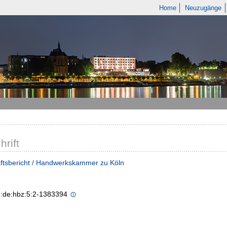
Home
Neuzugänge
hrift
ftsbericht / Handwerkskammer zu Köln
n:de:hbz:5:2-1383394