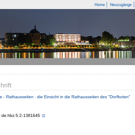
Home
Neuzugänge
hrift
e - Rathausseiten : die Einsicht in die Rathausseiten des "Dorfboten"
n:de:hbz:5:2-1381645