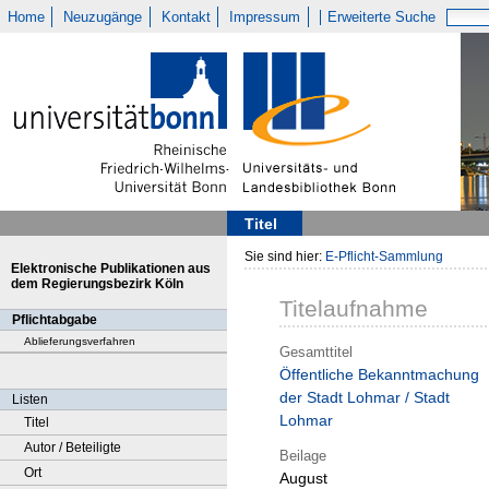
Home
Neuzugänge
Kontakt
Impressum
Erweiterte Suche
Titel
Sie sind hier:
E-Pflicht-Sammlung
Elektronische Publikationen aus
dem Regierungsbezirk Köln
Titelaufnahme
Pflichtabgabe
Ablieferungsverfahren
Gesamttitel
Öffentliche Bekanntmachung
der Stadt Lohmar / Stadt
Listen
Lohmar
Titel
Autor / Beteiligte
Beilage
Ort
August