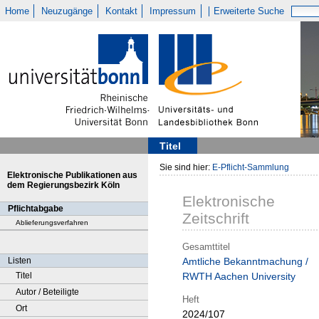
Home
Neuzugänge
Kontakt
Impressum
Erweiterte Suche
Titel
Sie sind hier:
E-Pflicht-Sammlung
Elektronische Publikationen aus
dem Regierungsbezirk Köln
Elektronische
Pflichtabgabe
Zeitschrift
Ablieferungsverfahren
Gesamttitel
Listen
Amtliche Bekanntmachung /
Titel
RWTH Aachen University
Autor / Beteiligte
Heft
Ort
2024/107