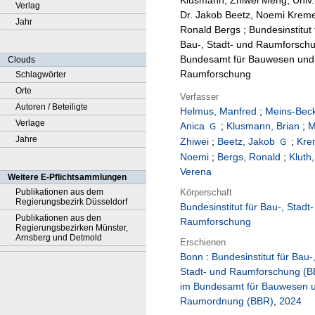
Klusmann, Zhiwei Meng, Univ.
Verlag
Dr. Jakob Beetz, Noemi Kreme
Jahr
Ronald Bergs ; Bundesinstitut 
Bau-, Stadt- und Raumforsch
Bundesamt für Bauwesen und
Clouds
Raumforschung
Schlagwörter
Orte
Verfasser
Autoren / Beteiligte
Helmus, Manfred
;
Meins-Beck
Verlage
Anica
;
Klusmann, Brian
;
M
Jahre
Zhiwei
;
Beetz, Jakob
;
Kre
Noemi
;
Bergs, Ronald
;
Kluth,
Verena
Weitere E-Pflichtsammlungen
Körperschaft
Publikationen aus dem
Regierungsbezirk Düsseldorf
Bundesinstitut für Bau-, Stadt
Publikationen aus den
Raumforschung
Regierungsbezirken Münster,
Arnsberg und Detmold
Erschienen
Bonn
:
Bundesinstitut für Bau-
Stadt- und Raumforschung (
im Bundesamt für Bauwesen 
Raumordnung (BBR)
,
2024