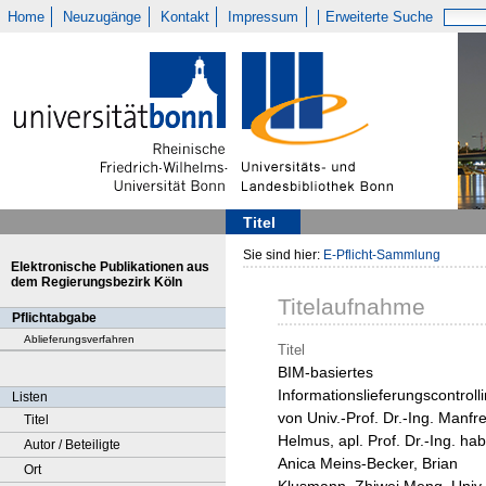
Home
Neuzugänge
Kontakt
Impressum
Erweiterte Suche
Titel
Sie sind hier:
E-Pflicht-Sammlung
Elektronische Publikationen aus
dem Regierungsbezirk Köln
Titelaufnahme
Pflichtabgabe
Ablieferungsverfahren
Titel
BIM-basiertes
Informationslieferungscontrolli
Listen
von Univ.-Prof. Dr.-Ing. Manfr
Titel
Helmus, apl. Prof. Dr.-Ing. habi
Autor / Beteiligte
Anica Meins-Becker, Brian
Ort