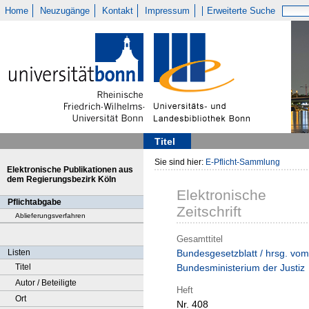
Home
Neuzugänge
Kontakt
Impressum
Erweiterte Suche
Titel
Sie sind hier:
E-Pflicht-Sammlung
Elektronische Publikationen aus
dem Regierungsbezirk Köln
Elektronische
Pflichtabgabe
Zeitschrift
Ablieferungsverfahren
Gesamttitel
Listen
Bundesgesetzblatt / hrsg. vom
Titel
Bundesministerium der Justiz
Autor / Beteiligte
Heft
Ort
Nr. 408