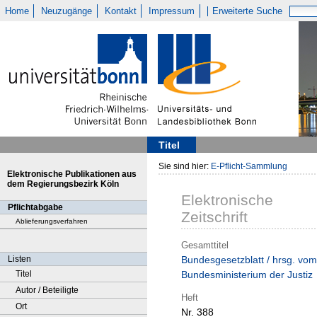
Home
Neuzugänge
Kontakt
Impressum
Erweiterte Suche
Titel
Sie sind hier:
E-Pflicht-Sammlung
Elektronische Publikationen aus
dem Regierungsbezirk Köln
Elektronische
Pflichtabgabe
Zeitschrift
Ablieferungsverfahren
Gesamttitel
Listen
Bundesgesetzblatt / hrsg. vom
Titel
Bundesministerium der Justiz
Autor / Beteiligte
Heft
Ort
Nr. 388