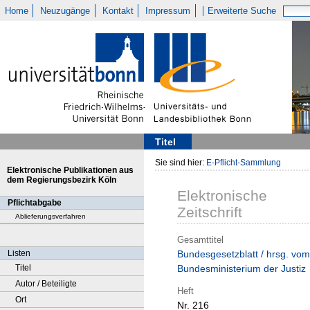
Home
Neuzugänge
Kontakt
Impressum
Erweiterte Suche
Titel
Sie sind hier:
E-Pflicht-Sammlung
Elektronische Publikationen aus
dem Regierungsbezirk Köln
Elektronische
Pflichtabgabe
Zeitschrift
Ablieferungsverfahren
Gesamttitel
Listen
Bundesgesetzblatt / hrsg. vom
Titel
Bundesministerium der Justiz
Autor / Beteiligte
Heft
Ort
Nr. 216