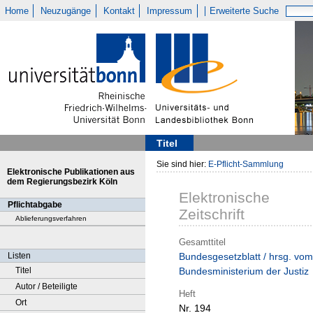
Home
Neuzugänge
Kontakt
Impressum
Erweiterte Suche
Titel
Sie sind hier:
E-Pflicht-Sammlung
Elektronische Publikationen aus
dem Regierungsbezirk Köln
Elektronische
Pflichtabgabe
Zeitschrift
Ablieferungsverfahren
Gesamttitel
Listen
Bundesgesetzblatt / hrsg. vom
Titel
Bundesministerium der Justiz
Autor / Beteiligte
Heft
Ort
Nr. 194