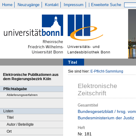
Home
Neuzugänge
Kontakt
Impressum
Erweiterte Suche
Titel
Sie sind hier:
E-Pflicht-Sammlung
Elektronische Publikationen aus
dem Regierungsbezirk Köln
Elektronische
Pflichtabgabe
Zeitschrift
Ablieferungsverfahren
Gesamttitel
Listen
Bundesgesetzblatt / hrsg. vom
Titel
Bundesministerium der Justiz
Autor / Beteiligte
Heft
Ort
Nr. 181