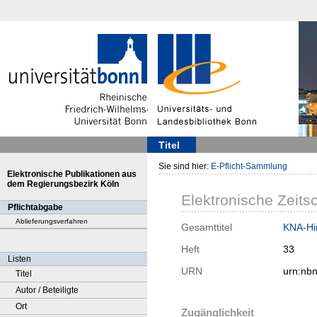
Titel
Sie sind hier:
E-Pflicht-Sammlung
Elektronische Publikationen aus
dem Regierungsbezirk Köln
Elektronische Zeitsc
Pflichtabgabe
Ablieferungsverfahren
Gesamttitel
KNA-Hin
Heft
33
Listen
URN
urn:nb
Titel
Autor / Beteiligte
Ort
Zugänglichkeit