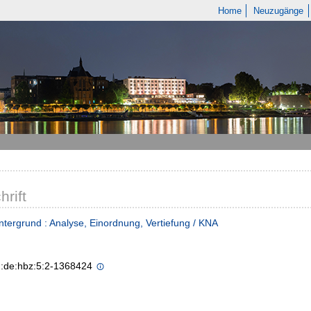
Home
Neuzugänge
hrift
tergrund : Analyse, Einordnung, Vertiefung / KNA
n:de:hbz:5:2-1368424