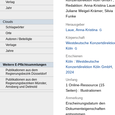
Konzertdirektion Köln GmbH ;
Verlag
Redaktion: Anna-Kristina Laue
Jahr
Juliane Weigel-Krämer, Silvia
Funke
Clouds
Herausgeber
Schlagwörter
Laue, Anna-Kristina
Orte
Körperschaft
Autoren / Beteiligte
Westdeutsche Konzertdirektio
Verlage
Köln
Jahre
Erschienen
Köln
:
Westdeutsche
Weitere E-Pflichtsammlungen
Konzertdirektion Köln GmbH
,
Publikationen aus dem
2024
Regierungsbezirk Düsseldorf
Umfang
Publikationen aus den
Regierungsbezirken Münster,
1 Online-Ressource (15
Arnsberg und Detmold
Seiten) : Illustrationen
Anmerkung
Erscheinungsdatum den
Dokumenteigenschaften
entnommen