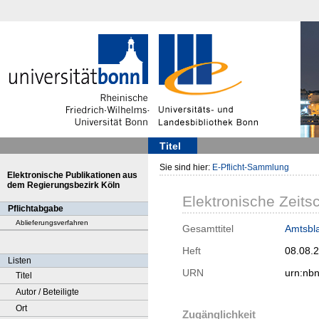
Titel
Sie sind hier:
E-Pflicht-Sammlung
Elektronische Publikationen aus
dem Regierungsbezirk Köln
Elektronische Zeitsc
Pflichtabgabe
Ablieferungsverfahren
Gesamttitel
Amtsbla
Heft
08.08.
Listen
URN
urn:nb
Titel
Autor / Beteiligte
Ort
Zugänglichkeit