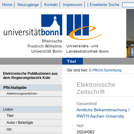
Home
Neuzugänge
Kontakt
Impressum
Erweiterte Suche
Titel
Sie sind hier:
E-Pflicht-Sammlung
Elektronische Publikationen aus
dem Regierungsbezirk Köln
Elektronische
Pflichtabgabe
Zeitschrift
Ablieferungsverfahren
Gesamttitel
Listen
Amtliche Bekanntmachung /
Titel
RWTH Aachen University
Autor / Beteiligte
Heft
Ort
2024/082