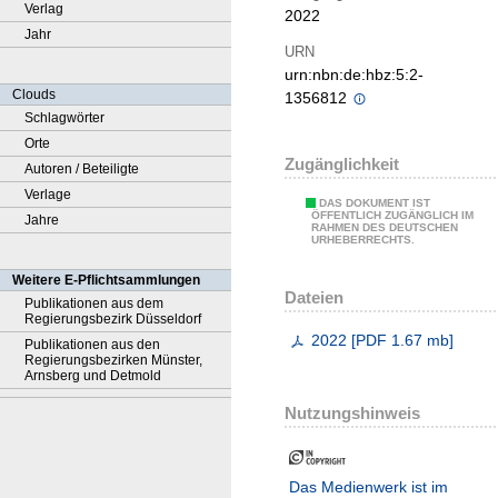
Verlag
2022
Jahr
URN
urn:nbn:de:hbz:5:2-
Clouds
1356812
Schlagwörter
Orte
Zugänglichkeit
Autoren / Beteiligte
Verlage
DAS DOKUMENT IST
ÖFFENTLICH ZUGÄNGLICH IM
Jahre
RAHMEN DES DEUTSCHEN
URHEBERRECHTS.
Weitere E-Pflichtsammlungen
Dateien
Publikationen aus dem
Regierungsbezirk Düsseldorf
2022
[
PDF
1.67 mb
]
Publikationen aus den
Regierungsbezirken Münster,
Arnsberg und Detmold
Nutzungshinweis
Das Medienwerk ist im