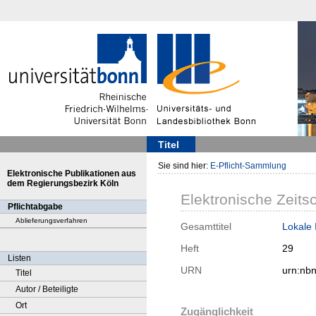
Titel
Sie sind hier:
E-Pflicht-Sammlung
Elektronische Publikationen aus
dem Regierungsbezirk Köln
Elektronische Zeitsc
Pflichtabgabe
Ablieferungsverfahren
Gesamttitel
Lokale 
Heft
29
Listen
URN
urn:nb
Titel
Autor / Beteiligte
Ort
Zugänglichkeit