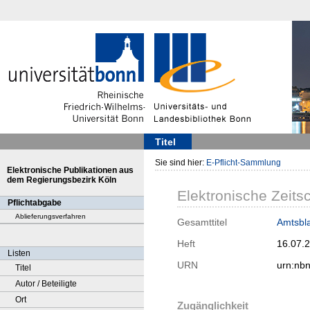
Titel
Sie sind hier:
E-Pflicht-Sammlung
Elektronische Publikationen aus
dem Regierungsbezirk Köln
Elektronische Zeitsc
Pflichtabgabe
Ablieferungsverfahren
Gesamttitel
Amtsbla
Heft
16.07.
Listen
URN
urn:nb
Titel
Autor / Beteiligte
Ort
Zugänglichkeit