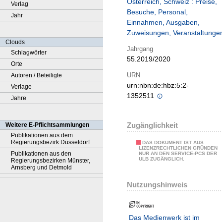
Österreich, Schweiz : Preise,
Verlag
Besuche, Personal,
Jahr
Einnahmen, Ausgaben,
Zuweisungen, Veranstaltunge
Clouds
Jahrgang
Schlagwörter
55.2019/2020
Orte
URN
Autoren / Beteiligte
urn:nbn:de:hbz:5:2-
Verlage
1352511
Jahre
Zugänglichkeit
Weitere E-Pflichtsammlungen
Publikationen aus dem
Regierungsbezirk Düsseldorf
DAS DOKUMENT IST AUS
LIZENZRECHTLICHEN GRÜNDEN
Publikationen aus den
NUR AN DEN SERVICE-PCS DER
ULB ZUGÄNGLICH.
Regierungsbezirken Münster,
Arnsberg und Detmold
Nutzungshinweis
Das Medienwerk ist im