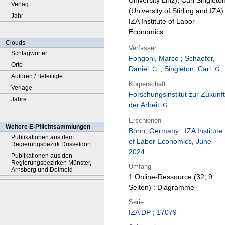
University Linz), Carl Singleto
Verlag
(University of Stirling and IZA) 
Jahr
IZA Institute of Labor
Economics
Clouds
Verfasser
Schlagwörter
Fongoni, Marco
;
Schaefer,
Orte
Daniel
;
Singleton, Carl
Autoren / Beteiligte
Körperschaft
Verlage
Forschungsinstitut zur Zukunft
Jahre
der Arbeit
Erschienen
Weitere E-Pflichtsammlungen
Bonn, Germany
:
IZA Institute
Publikationen aus dem
of Labor Economics
,
June
Regierungsbezirk Düsseldorf
2024
Publikationen aus den
Regierungsbezirken Münster,
Umfang
Arnsberg und Detmold
1 Online-Ressource (32, 9
Seiten) : Diagramme
Serie
IZA DP ; 17079