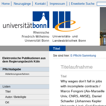
Home
Neuzugänge
Kontakt
Impressum
Erweiterte Suche
Titel
Sie sind hier:
E-Pflicht-Sammlung
Elektronische Publikationen aus
dem Regierungsbezirk Köln
Titelaufnahme
Pflichtabgabe
Ablieferungsverfahren
Titel
Why wages don't fall in jobs
with incomplete contracts /
Listen
Marco Fongoni (Aix-Marseille
Titel
Univ, CNRS, AMSE), Daniel
Autor / Beteiligte
Schaefer (Johannes Kepler
Ort