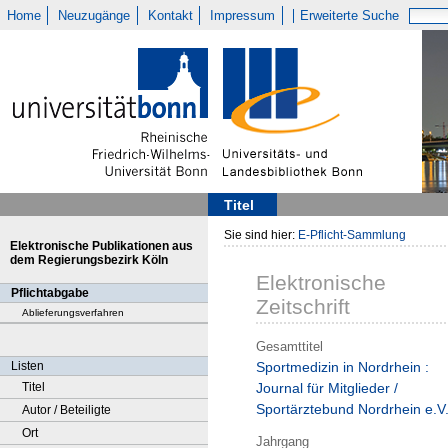
Home
Neuzugänge
Kontakt
Impressum
Erweiterte Suche
Titel
Sie sind hier:
E-Pflicht-Sammlung
Elektronische Publikationen aus
dem Regierungsbezirk Köln
Elektronische
Pflichtabgabe
Zeitschrift
Ablieferungsverfahren
Gesamttitel
Listen
Sportmedizin in Nordrhein :
Titel
Journal für Mitglieder /
Sportärztebund Nordrhein e.V
Autor / Beteiligte
Ort
Jahrgang