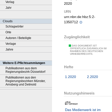
Verlag
2020
Jahr
URN
urn:nbn:de:hbz:5:2-
Clouds
1350712
Schlagwörter
Orte
Zugänglichkeit
Autoren / Beteiligte
Verlage
DAS DOKUMENT IST
ÖFFENTLICH ZUGÄNGLICH IM
Jahre
RAHMEN DES DEUTSCHEN
URHEBERRECHTS.
Weitere E-Pflichtsammlungen
Hefte
Publikationen aus dem
Regierungsbezirk Düsseldorf
1.2020
2.2020
Publikationen aus den
Regierungsbezirken Münster,
Arnsberg und Detmold
Nutzungshinweis
Das Medienwerk ist im