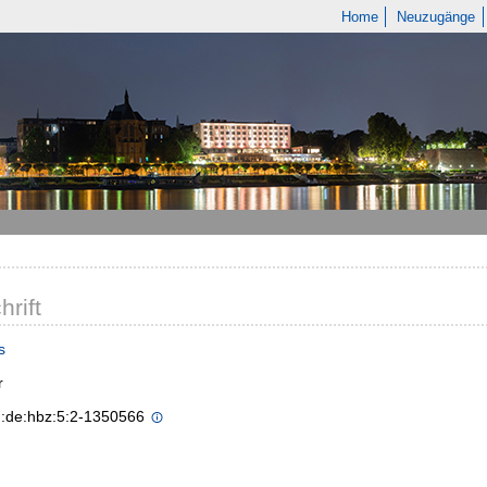
Home
Neuzugänge
hrift
s
r
n:de:hbz:5:2-1350566