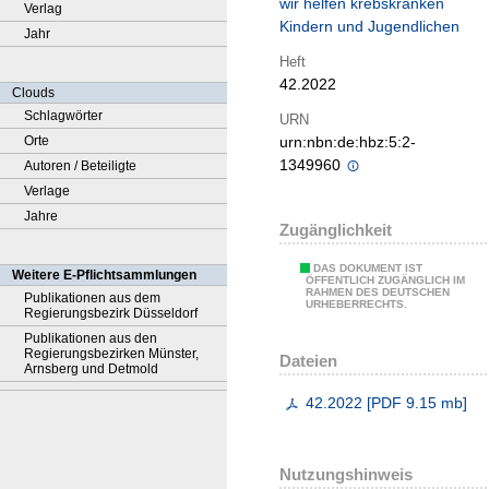
wir helfen krebskranken
Verlag
Kindern und Jugendlichen
Jahr
Heft
42.2022
Clouds
Schlagwörter
URN
Orte
urn:nbn:de:hbz:5:2-
1349960
Autoren / Beteiligte
Verlage
Jahre
Zugänglichkeit
DAS DOKUMENT IST
Weitere E-Pflichtsammlungen
ÖFFENTLICH ZUGÄNGLICH IM
RAHMEN DES DEUTSCHEN
Publikationen aus dem
URHEBERRECHTS.
Regierungsbezirk Düsseldorf
Publikationen aus den
Regierungsbezirken Münster,
Dateien
Arnsberg und Detmold
42.2022
[
PDF
9.15 mb
]
Nutzungshinweis