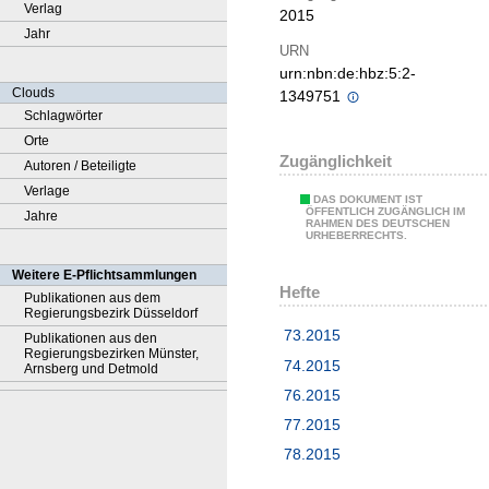
Verlag
2015
Jahr
URN
urn:nbn:de:hbz:5:2-
Clouds
1349751
Schlagwörter
Orte
Zugänglichkeit
Autoren / Beteiligte
Verlage
DAS DOKUMENT IST
ÖFFENTLICH ZUGÄNGLICH IM
Jahre
RAHMEN DES DEUTSCHEN
URHEBERRECHTS.
Weitere E-Pflichtsammlungen
Hefte
Publikationen aus dem
Regierungsbezirk Düsseldorf
73.2015
Publikationen aus den
Regierungsbezirken Münster,
74.2015
Arnsberg und Detmold
76.2015
77.2015
78.2015