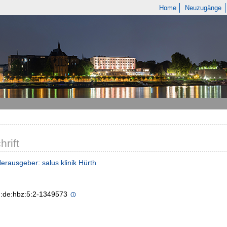
Home
Neuzugänge
hrift
Herausgeber: salus klinik Hürth
n:de:hbz:5:2-1349573