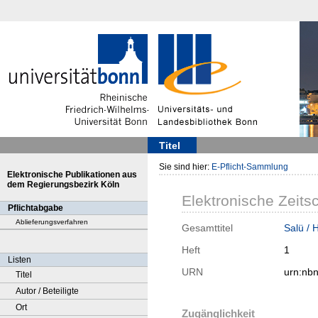
Titel
Sie sind hier:
E-Pflicht-Sammlung
Elektronische Publikationen aus
dem Regierungsbezirk Köln
Elektronische Zeitsc
Pflichtabgabe
Ablieferungsverfahren
Gesamttitel
Salü / 
Heft
1
Listen
URN
urn:nb
Titel
Autor / Beteiligte
Ort
Zugänglichkeit