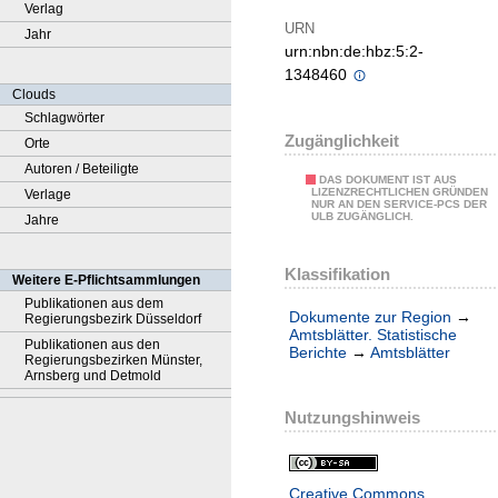
Verlag
URN
Jahr
urn:nbn:de:hbz:5:2-
1348460
Clouds
Schlagwörter
Zugänglichkeit
Orte
Autoren / Beteiligte
DAS DOKUMENT IST AUS
LIZENZRECHTLICHEN GRÜNDEN
Verlage
NUR AN DEN SERVICE-PCS DER
ULB ZUGÄNGLICH.
Jahre
Klassifikation
Weitere E-Pflichtsammlungen
Publikationen aus dem
Dokumente zur Region
→
Regierungsbezirk Düsseldorf
Amtsblätter. Statistische
Publikationen aus den
Berichte
→
Amtsblätter
Regierungsbezirken Münster,
Arnsberg und Detmold
Nutzungshinweis
Creative Commons