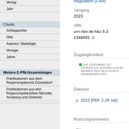
Regulation (CRR)
Verlag
Jahr
Jahrgang
2023
Clouds
URN
Schlagwörter
urn:nbn:de:hbz:5:2-
Orte
1346691
Autoren / Beteiligte
Verlage
Zugänglichkeit
Jahre
DAS DOKUMENT IST
ÖFFENTLICH ZUGÄNGLICH IM
RAHMEN DES DEUTSCHEN
Weitere E-Pflichtsammlungen
URHEBERRECHTS.
Publikationen aus dem
Regierungsbezirk Düsseldorf
Dateien
Publikationen aus den
Regierungsbezirken Münster,
Arnsberg und Detmold
2023
[
PDF
2.28 mb
]
Nutzungshinweis