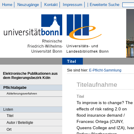
Home
Neuzugänge
Kontakt
Impressum
Erweiterte Suche
Titel
Sie sind hier:
E-Pflicht-Sammlung
Elektronische Publikationen aus
dem Regierungsbezirk Köln
Titelaufnahme
Pflichtabgabe
Ablieferungsverfahren
Titel
To improve is to change? The
effects of risk rating 2.0 on
Listen
flood insurance demand /
Titel
Francesc Ortega (CUNY,
Autor / Beteiligte
Queens College and IZA), Iva
Ort