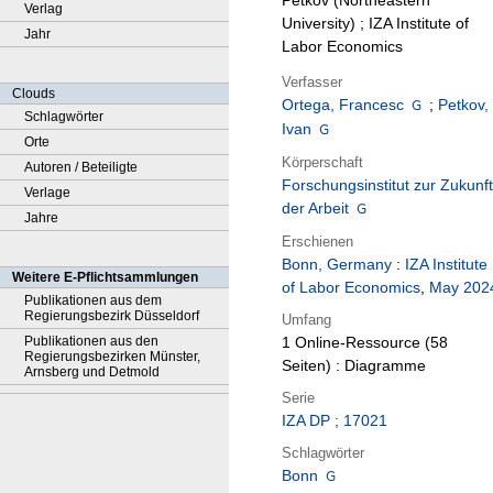
Petkov (Northeastern
Verlag
University) ; IZA Institute of
Jahr
Labor Economics
Verfasser
Clouds
Ortega, Francesc
;
Petkov,
Schlagwörter
Ivan
Orte
Körperschaft
Autoren / Beteiligte
Forschungsinstitut zur Zukunft
Verlage
der Arbeit
Jahre
Erschienen
Bonn, Germany
:
IZA Institute
Weitere E-Pflichtsammlungen
of Labor Economics
,
May 202
Publikationen aus dem
Regierungsbezirk Düsseldorf
Umfang
Publikationen aus den
1 Online-Ressource (58
Regierungsbezirken Münster,
Seiten) : Diagramme
Arnsberg und Detmold
Serie
IZA DP ; 17021
Schlagwörter
Bonn