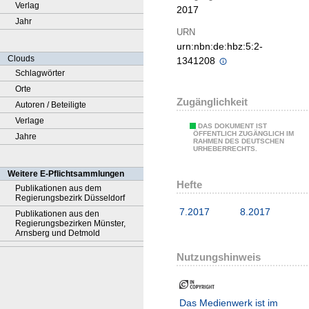
Verlag
2017
Jahr
URN
urn:nbn:de:hbz:5:2-
Clouds
1341208
Schlagwörter
Orte
Zugänglichkeit
Autoren / Beteiligte
Verlage
DAS DOKUMENT IST
ÖFFENTLICH ZUGÄNGLICH IM
Jahre
RAHMEN DES DEUTSCHEN
URHEBERRECHTS.
Weitere E-Pflichtsammlungen
Hefte
Publikationen aus dem
Regierungsbezirk Düsseldorf
7.2017
8.2017
Publikationen aus den
Regierungsbezirken Münster,
Arnsberg und Detmold
Nutzungshinweis
Das Medienwerk ist im