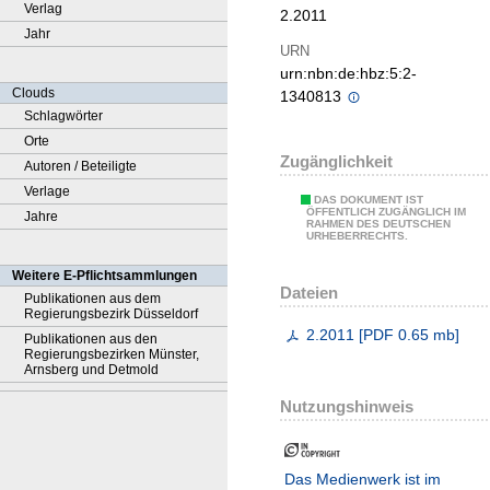
Verlag
2.2011
Jahr
URN
urn:nbn:de:hbz:5:2-
Clouds
1340813
Schlagwörter
Orte
Zugänglichkeit
Autoren / Beteiligte
Verlage
DAS DOKUMENT IST
ÖFFENTLICH ZUGÄNGLICH IM
Jahre
RAHMEN DES DEUTSCHEN
URHEBERRECHTS.
Weitere E-Pflichtsammlungen
Dateien
Publikationen aus dem
Regierungsbezirk Düsseldorf
2.2011
[
PDF
0.65 mb
]
Publikationen aus den
Regierungsbezirken Münster,
Arnsberg und Detmold
Nutzungshinweis
Das Medienwerk ist im