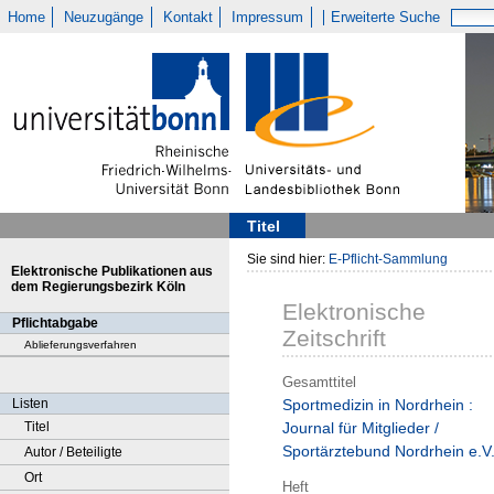
Home
Neuzugänge
Kontakt
Impressum
Erweiterte Suche
Titel
Sie sind hier:
E-Pflicht-Sammlung
Elektronische Publikationen aus
dem Regierungsbezirk Köln
Elektronische
Pflichtabgabe
Zeitschrift
Ablieferungsverfahren
Gesamttitel
Listen
Sportmedizin in Nordrhein :
Titel
Journal für Mitglieder /
Sportärztebund Nordrhein e.V
Autor / Beteiligte
Ort
Heft