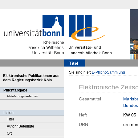
Titel
Sie sind hier:
E-Pflicht-Sammlung
Elektronische Publikationen aus
dem Regierungsbezirk Köln
Elektronische Zeitsc
Pflichtabgabe
Ablieferungsverfahren
Gesamttitel
Marktbe
Bundesa
Listen
Heft
KW 05
Titel
URN
urn:nb
Autor / Beteiligte
Ort