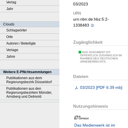
Verlag
03/2023
Jahr
URN
urn:nbn:de:hbz:5:2-
Clouds
1338483
Schlagwörter
Orte
Zugänglichkeit
Autoren / Beteiligte
Verlage
DAS DOKUMENT IST
ÖFFENTLICH ZUGÄNGLICH IM
Jahre
RAHMEN DES DEUTSCHEN
URHEBERRECHTS.
Weitere E-Pflichtsammlungen
Dateien
Publikationen aus dem
Regierungsbezirk Düsseldorf
03/2023
[
PDF
6.39 mb
]
Publikationen aus den
Regierungsbezirken Münster,
Arnsberg und Detmold
Nutzungshinweis
Das Medienwerk ist im