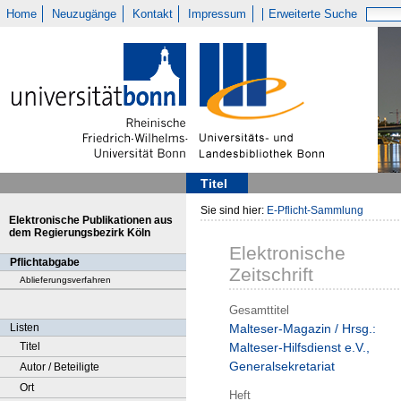
Home
Neuzugänge
Kontakt
Impressum
Erweiterte Suche
Titel
Sie sind hier:
E-Pflicht-Sammlung
Elektronische Publikationen aus
dem Regierungsbezirk Köln
Elektronische
Pflichtabgabe
Zeitschrift
Ablieferungsverfahren
Gesamttitel
Listen
Malteser-Magazin / Hrsg.:
Titel
Malteser-Hilfsdienst e.V.,
Generalsekretariat
Autor / Beteiligte
Ort
Heft