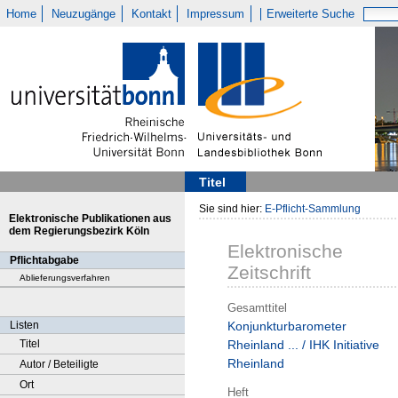
Home
Neuzugänge
Kontakt
Impressum
Erweiterte Suche
Titel
Sie sind hier:
E-Pflicht-Sammlung
Elektronische Publikationen aus
dem Regierungsbezirk Köln
Elektronische
Pflichtabgabe
Zeitschrift
Ablieferungsverfahren
Gesamttitel
Listen
Konjunkturbarometer
Titel
Rheinland ... / IHK Initiative
Rheinland
Autor / Beteiligte
Ort
Heft