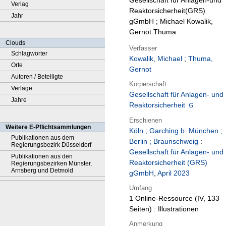
Gesellschaft für Anlagen-und
Verlag
Reaktorsicherheit(GRS)
Jahr
gGmbH ; Michael Kowalik,
Gernot Thuma
Clouds
Verfasser
Schlagwörter
Kowalik, Michael
;
Thuma,
Orte
Gernot
Autoren / Beteiligte
Körperschaft
Verlage
Gesellschaft für Anlagen- und
Jahre
Reaktorsicherheit
Erschienen
Weitere E-Pflichtsammlungen
Köln ; Garching b. München ;
Publikationen aus dem
Berlin ; Braunschweig
:
Regierungsbezirk Düsseldorf
Gesellschaft für Anlagen- und
Publikationen aus den
Reaktorsicherheit (GRS)
Regierungsbezirken Münster,
Arnsberg und Detmold
gGmbH
,
April 2023
Umfang
1 Online-Ressource (IV, 133
Seiten) : Illustrationen
Anmerkung