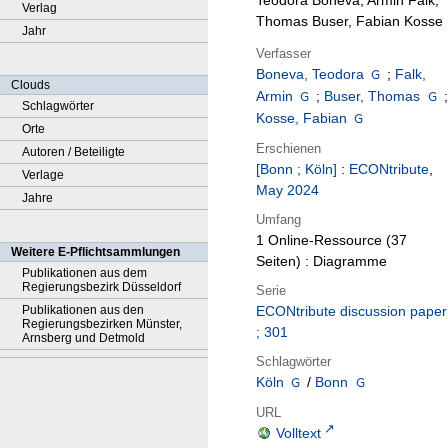
Teodora Boneva, Armin Falk,
Verlag
Thomas Buser, Fabian Kosse
Jahr
Verfasser
Boneva, Teodora
;
Falk,
Clouds
Armin
;
Buser, Thomas
;
Schlagwörter
Kosse, Fabian
Orte
Erschienen
Autoren / Beteiligte
[Bonn ; Köln]
:
ECONtribute
,
Verlage
May 2024
Jahre
Umfang
1 Online-Ressource (37
Weitere E-Pflichtsammlungen
Seiten) : Diagramme
Publikationen aus dem
Regierungsbezirk Düsseldorf
Serie
Publikationen aus den
ECONtribute discussion paper
Regierungsbezirken Münster,
; 301
Arnsberg und Detmold
Schlagwörter
Köln
/
Bonn
URL
Volltext