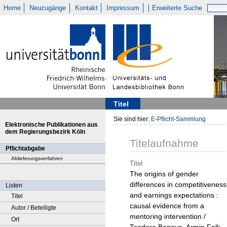
Home
Neuzugänge
Kontakt
Impressum
Erweiterte Suche
Titel
Sie sind hier:
E-Pflicht-Sammlung
Elektronische Publikationen aus
dem Regierungsbezirk Köln
Titelaufnahme
Pflichtabgabe
Ablieferungsverfahren
Titel
The origins of gender
differences in competitiveness
Listen
and earnings expectations :
Titel
causal evidence from a
Autor / Beteiligte
mentoring intervention /
Ort