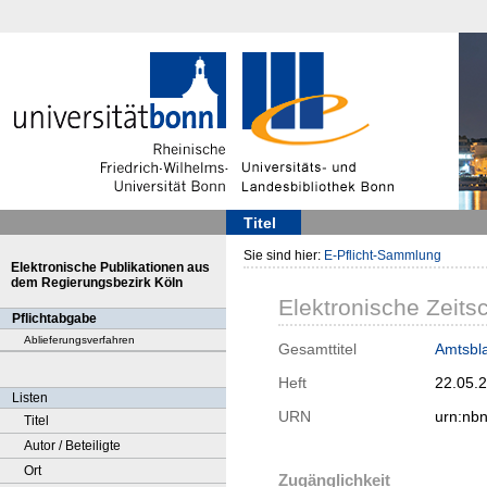
Titel
Sie sind hier:
E-Pflicht-Sammlung
Elektronische Publikationen aus
dem Regierungsbezirk Köln
Elektronische Zeitsc
Pflichtabgabe
Ablieferungsverfahren
Gesamttitel
Amtsbla
Heft
22.05.
Listen
URN
urn:nb
Titel
Autor / Beteiligte
Ort
Zugänglichkeit