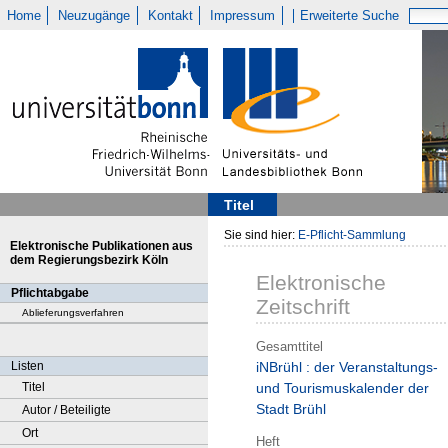
Home
Neuzugänge
Kontakt
Impressum
Erweiterte Suche
Titel
Sie sind hier:
E-Pflicht-Sammlung
Elektronische Publikationen aus
dem Regierungsbezirk Köln
Elektronische
Pflichtabgabe
Zeitschrift
Ablieferungsverfahren
Gesamttitel
Listen
iNBrühl : der Veranstaltungs-
Titel
und Tourismuskalender der
Stadt Brühl
Autor / Beteiligte
Ort
Heft