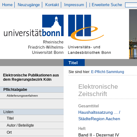
Home
Neuzugänge
Kontakt
Impressum
Erweiterte Suche
Titel
Sie sind hier:
E-Pflicht-Sammlung
Elektronische Publikationen aus
dem Regierungsbezirk Köln
Elektronische
Pflichtabgabe
Zeitschrift
Ablieferungsverfahren
Gesamttitel
Listen
Haushaltssatzung ... /
Titel
StädteRegion Aachen
Autor / Beteiligte
Heft
Ort
Band II - Dezernat IV