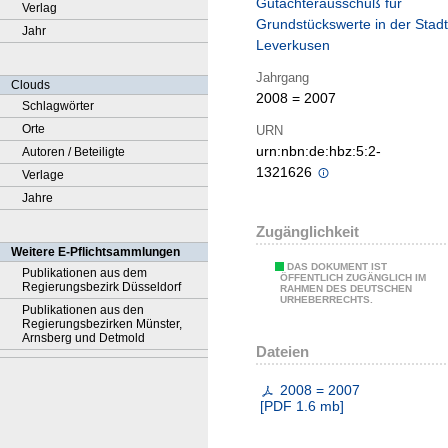
Gutachterausschuß für
Verlag
Grundstückswerte in der Stadt
Jahr
Leverkusen
Jahrgang
Clouds
2008 = 2007
Schlagwörter
Orte
URN
urn:nbn:de:hbz:5:2-
Autoren / Beteiligte
1321626
Verlage
Jahre
Zugänglichkeit
Weitere E-Pflichtsammlungen
DAS DOKUMENT IST
Publikationen aus dem
ÖFFENTLICH ZUGÄNGLICH IM
Regierungsbezirk Düsseldorf
RAHMEN DES DEUTSCHEN
URHEBERRECHTS.
Publikationen aus den
Regierungsbezirken Münster,
Arnsberg und Detmold
Dateien
2008 = 2007
[
PDF
1.6 mb
]