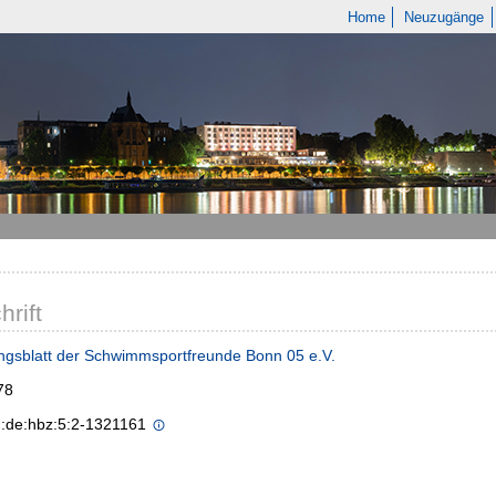
Home
Neuzugänge
hrift
ungsblatt der Schwimmsportfreunde Bonn 05 e.V.
78
n:de:hbz:5:2-1321161