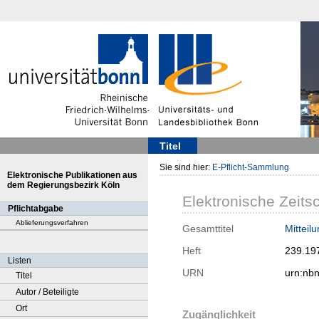
Titel
Sie sind hier:
E-Pflicht-Sammlung
Elektronische Publikationen aus
dem Regierungsbezirk Köln
Elektronische Zeitsc
Pflichtabgabe
Ablieferungsverfahren
Gesamttitel
Mitteil
Heft
239.19
Listen
URN
urn:nb
Titel
Autor / Beteiligte
Ort
Zugänglichkeit