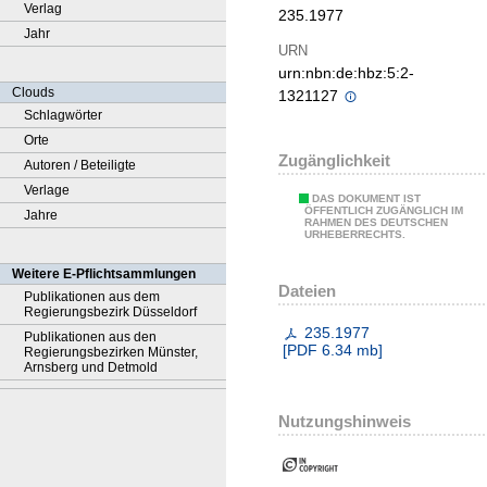
Verlag
235.1977
Jahr
URN
urn:nbn:de:hbz:5:2-
Clouds
1321127
Schlagwörter
Orte
Zugänglichkeit
Autoren / Beteiligte
Verlage
DAS DOKUMENT IST
ÖFFENTLICH ZUGÄNGLICH IM
Jahre
RAHMEN DES DEUTSCHEN
URHEBERRECHTS.
Weitere E-Pflichtsammlungen
Dateien
Publikationen aus dem
Regierungsbezirk Düsseldorf
235.1977
Publikationen aus den
[
PDF
6.34 mb
]
Regierungsbezirken Münster,
Arnsberg und Detmold
Nutzungshinweis