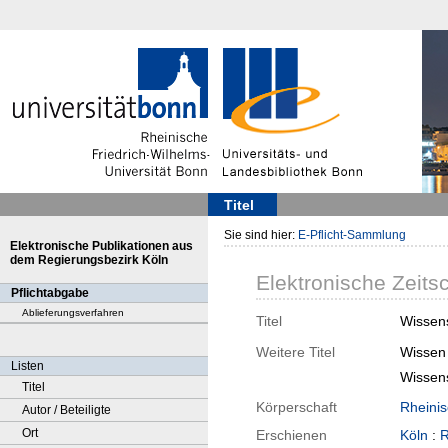
Titel
Sie sind hier:
E-Pflicht-Sammlung
Elektronische Publikationen aus
dem Regierungsbezirk Köln
Elektronische Zeitsc
Pflichtabgabe
Ablieferungsverfahren
Titel
Wissen
Weitere Titel
Wissen
Listen
Wissen
Titel
Körperschaft
Rheini
Autor / Beteiligte
Ort
Erschienen
Köln
:
R