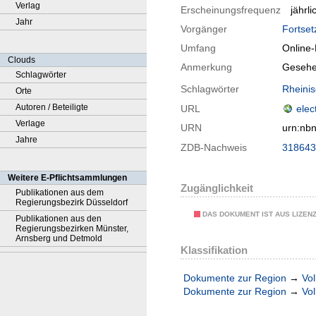
Verlag
Erscheinungsfrequenz
jährli
Jahr
Vorgänger
Fortset
Umfang
Online
Clouds
Anmerkung
Gesehe
Schlagwörter
Schlagwörter
Rheini
Orte
Autoren / Beteiligte
URL
elec
Verlage
URN
urn:nb
Jahre
ZDB-Nachweis
318643
Weitere E-Pflichtsammlungen
Zugänglichkeit
Publikationen aus dem
Regierungsbezirk Düsseldorf
DAS DOKUMENT IST AUS LIZEN
Publikationen aus den
Regierungsbezirken Münster,
Arnsberg und Detmold
Klassifikation
Dokumente zur Region
→
Vol
Dokumente zur Region
→
Vol