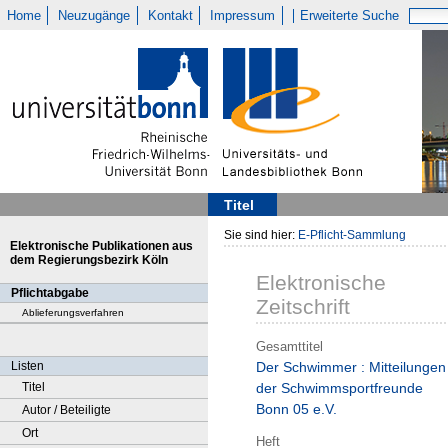
Home
Neuzugänge
Kontakt
Impressum
Erweiterte Suche
Titel
Sie sind hier:
E-Pflicht-Sammlung
Elektronische Publikationen aus
dem Regierungsbezirk Köln
Elektronische
Pflichtabgabe
Zeitschrift
Ablieferungsverfahren
Gesamttitel
Listen
Der Schwimmer : Mitteilungen
Titel
der Schwimmsportfreunde
Bonn 05 e.V.
Autor / Beteiligte
Ort
Heft