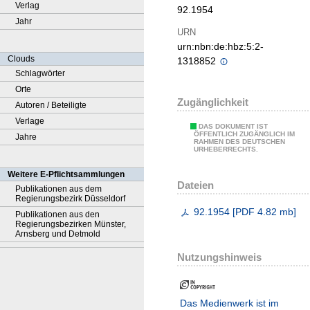
Verlag
92.1954
Jahr
URN
urn:nbn:de:hbz:5:2-
Clouds
1318852
Schlagwörter
Orte
Zugänglichkeit
Autoren / Beteiligte
Verlage
DAS DOKUMENT IST
ÖFFENTLICH ZUGÄNGLICH IM
Jahre
RAHMEN DES DEUTSCHEN
URHEBERRECHTS.
Weitere E-Pflichtsammlungen
Dateien
Publikationen aus dem
Regierungsbezirk Düsseldorf
92.1954
[
PDF
4.82 mb
]
Publikationen aus den
Regierungsbezirken Münster,
Arnsberg und Detmold
Nutzungshinweis
Das Medienwerk ist im