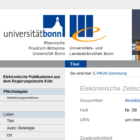
Titel
Sie sind hier:
E-Pflicht-Sammlung
Elektronische Publikationen aus
dem Regierungsbezirk Köln
Elektronische Zeitsc
Pflichtabgabe
Ablieferungsverfahren
Gesamttitel
Amtsbla
Heft
Nr. 08
Listen
URN
urn:nb
Titel
Autor / Beteiligte
Ort
Zugänglichkeit