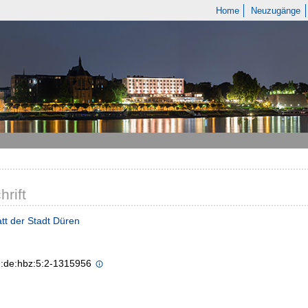
Home
Neuzugänge
hrift
tt der Stadt Düren
n:de:hbz:5:2-1315956