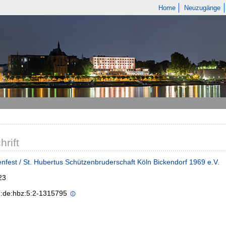
Home
Neuzugänge
hrift
nfest / St. Hubertus Schützenbruderschaft Köln Bickendorf 1969 e.V.
23
n:de:hbz:5:2-1315795