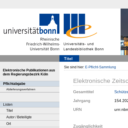
Titel
Sie sind hier:
E-Pflicht-Sammlung
Elektronische Publikationen aus
dem Regierungsbezirk Köln
Elektronische Zeitsc
Pflichtabgabe
Ablieferungsverfahren
Gesamttitel
Schütze
Jahrgang
154.20
Listen
URN
urn:nb
Titel
Autor / Beteiligte
Ort
Zugänglichkeit