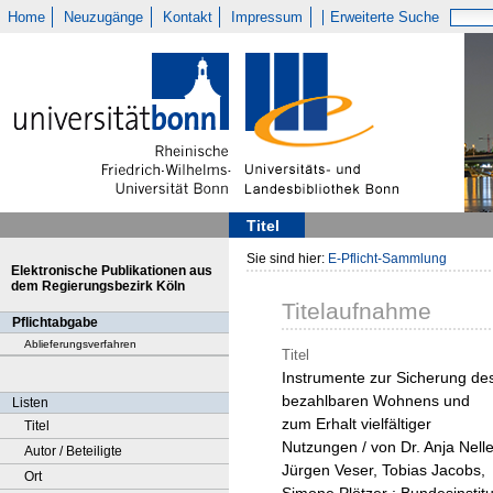
Home
Neuzugänge
Kontakt
Impressum
Erweiterte Suche
Titel
Sie sind hier:
E-Pflicht-Sammlung
Elektronische Publikationen aus
dem Regierungsbezirk Köln
Titelaufnahme
Pflichtabgabe
Ablieferungsverfahren
Titel
Instrumente zur Sicherung de
bezahlbaren Wohnens und
Listen
zum Erhalt vielfältiger
Titel
Nutzungen / von Dr. Anja Nelle
Autor / Beteiligte
Jürgen Veser, Tobias Jacobs,
Ort