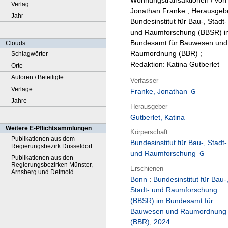
Wohnungstransaktionen / von
Verlag
Jonathan Franke ; Herausgeb
Jahr
Bundesinstitut für Bau-, Stadt-
und Raumforschung (BBSR) i
Bundesamt für Bauwesen und
Clouds
Raumordnung (BBR) ;
Schlagwörter
Redaktion: Katina Gutberlet
Orte
Autoren / Beteiligte
Verfasser
Verlage
Franke, Jonathan
Jahre
Herausgeber
Gutberlet, Katina
Weitere E-Pflichtsammlungen
Körperschaft
Publikationen aus dem
Bundesinstitut für Bau-, Stadt-
Regierungsbezirk Düsseldorf
und Raumforschung
Publikationen aus den
Regierungsbezirken Münster,
Erschienen
Arnsberg und Detmold
Bonn
:
Bundesinstitut für Bau-
Stadt- und Raumforschung
(BBSR) im Bundesamt für
Bauwesen und Raumordnung
(BBR)
,
2024