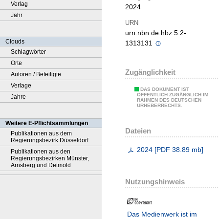
Verlag
2024
Jahr
URN
urn:nbn:de:hbz:5:2-
Clouds
1313131
Schlagwörter
Orte
Zugänglichkeit
Autoren / Beteiligte
Verlage
DAS DOKUMENT IST
ÖFFENTLICH ZUGÄNGLICH IM
Jahre
RAHMEN DES DEUTSCHEN
URHEBERRECHTS.
Weitere E-Pflichtsammlungen
Dateien
Publikationen aus dem
Regierungsbezirk Düsseldorf
2024
[
PDF
38.89 mb
]
Publikationen aus den
Regierungsbezirken Münster,
Arnsberg und Detmold
Nutzungshinweis
Das Medienwerk ist im