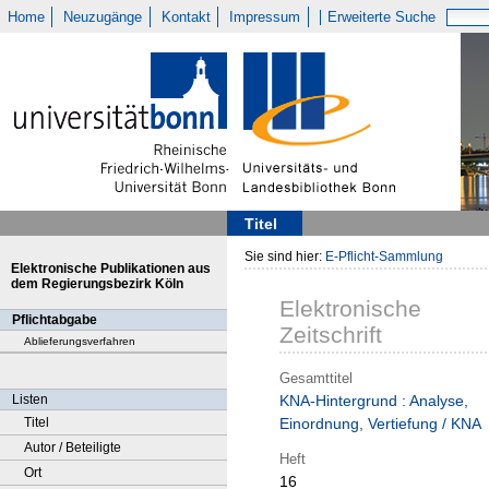
Home
Neuzugänge
Kontakt
Impressum
Erweiterte Suche
Titel
Sie sind hier:
E-Pflicht-Sammlung
Elektronische Publikationen aus
dem Regierungsbezirk Köln
Elektronische
Pflichtabgabe
Zeitschrift
Ablieferungsverfahren
Gesamttitel
Listen
KNA-Hintergrund : Analyse,
Titel
Einordnung, Vertiefung / KNA
Autor / Beteiligte
Heft
Ort
16