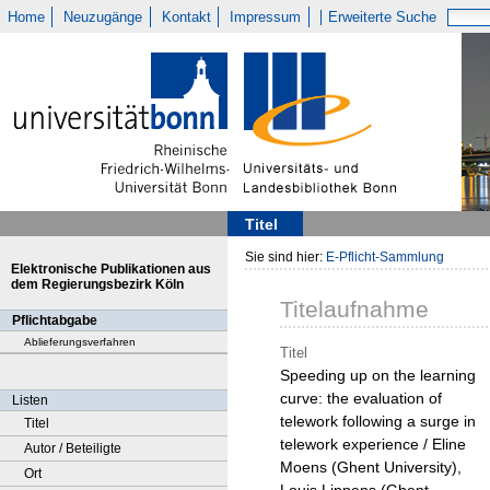
Home
Neuzugänge
Kontakt
Impressum
Erweiterte Suche
Titel
Sie sind hier:
E-Pflicht-Sammlung
Elektronische Publikationen aus
dem Regierungsbezirk Köln
Titelaufnahme
Pflichtabgabe
Ablieferungsverfahren
Titel
Speeding up on the learning
curve: the evaluation of
Listen
telework following a surge in
Titel
telework experience / Eline
Autor / Beteiligte
Moens (Ghent University),
Ort