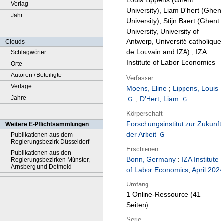
Louis Lippens (Ghent
Verlag
University), Liam D'hert (Ghen
Jahr
University), Stijn Baert (Ghent
University, University of
Antwerp, Université catholique
Clouds
de Louvain and IZA) ; IZA
Schlagwörter
Institute of Labor Economics
Orte
Autoren / Beteiligte
Verfasser
Verlage
Moens, Eline
;
Lippens, Louis
Jahre
;
D'Hert, Liam
Körperschaft
Forschungsinstitut zur Zukunft
Weitere E-Pflichtsammlungen
der Arbeit
Publikationen aus dem
Regierungsbezirk Düsseldorf
Erschienen
Publikationen aus den
Bonn, Germany
:
IZA Institute
Regierungsbezirken Münster,
Arnsberg und Detmold
of Labor Economics
,
April 202
Umfang
1 Online-Ressource (41
Seiten)
Serie