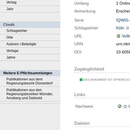
Verlag
Umfang
1 Onlin
Jahr
Anmerkung
Ersche
Serie
IQWiG-B
Clouds
Schlagwörter
Köln
Schlagwörter
URL
Voll
Orte
URN
urn:nb
Autoren / Beteiligte
Verlage
DOI
10.605
Jahre
Zugänglichkeit
Weitere E-Pflichtsammlungen
Publikationen aus dem
DAS DOKUMENT IST ÖFFENTLI
Regierungsbezirk Düsseldorf
Publikationen aus den
Regierungsbezirken Münster,
Links
Arnsberg und Detmold
Nachweis
Dateien