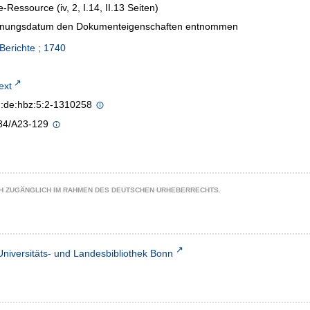
e-Ressource (iv, 2, I.14, II.13 Seiten)
inungsdatum den Dokumenteigenschaften entnommen
erichte ; 1740
text
n:de:hbz:5:2-1310258
84/A23-129
CH ZUGÄNGLICH IM RAHMEN DES DEUTSCHEN URHEBERRECHTS.
Universitäts- und Landesbibliothek Bonn