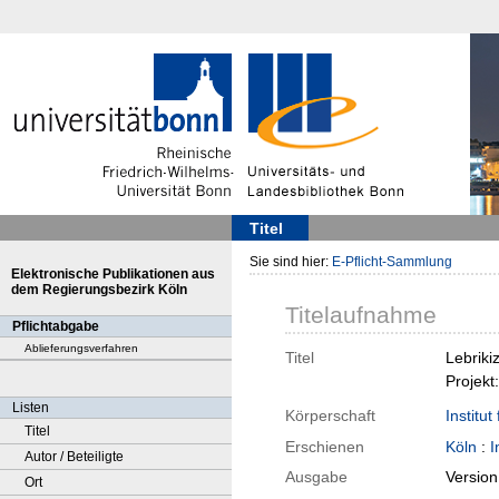
Titel
Sie sind hier:
E-Pflicht-Sammlung
Elektronische Publikationen aus
dem Regierungsbezirk Köln
Titelaufnahme
Pflichtabgabe
Ablieferungsverfahren
Titel
Lebriki
Projek
Listen
Körperschaft
Institu
Titel
Erschienen
Köln
:
I
Autor / Beteiligte
Ausgabe
Version
Ort